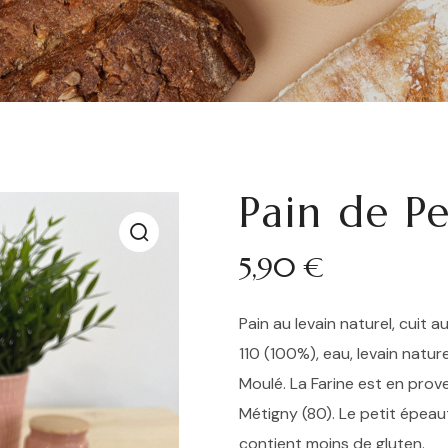
Pain de Pe
5,90
€
Pain au levain naturel, cuit 
110 (100%), eau, levain natur
Moulé. La Farine est en pro
Métigny (80). Le petit épeaut
contient moins de gluten.